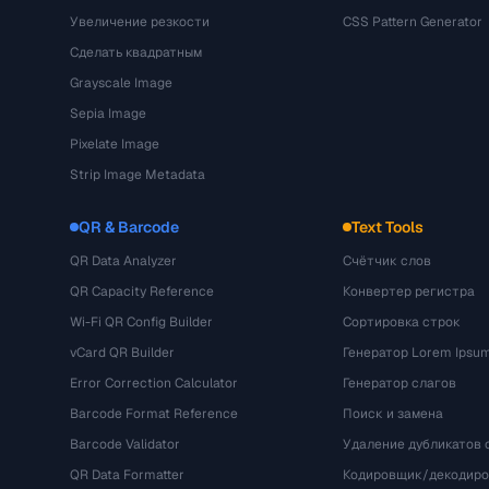
Увеличение резкости
CSS Pattern Generator
Сделать квадратным
Grayscale Image
Sepia Image
Pixelate Image
Strip Image Metadata
QR & Barcode
Text Tools
QR Data Analyzer
Счётчик слов
QR Capacity Reference
Конвертер регистра
Wi-Fi QR Config Builder
Сортировка строк
vCard QR Builder
Генератор Lorem Ipsu
Error Correction Calculator
Генератор слагов
Barcode Format Reference
Поиск и замена
Barcode Validator
Удаление дубликатов 
QR Data Formatter
Кодировщик/декодиро