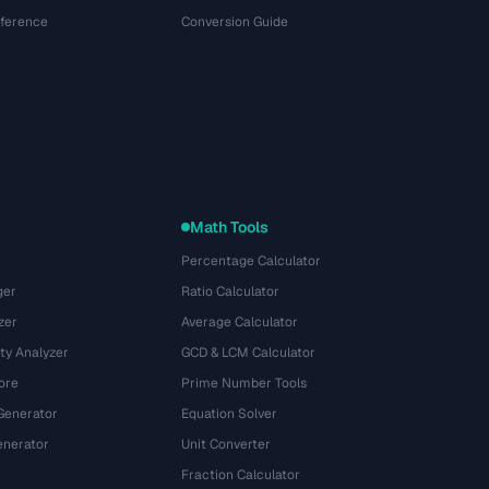
eference
Conversion Guide
Math Tools
Percentage Calculator
ger
Ratio Calculator
zer
Average Calculator
ty Analyzer
GCD & LCM Calculator
ore
Prime Number Tools
Generator
Equation Solver
nerator
Unit Converter
Fraction Calculator