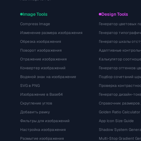
Image Tools
Design Tools
Compress Image
Генератор цветовых п
Изменение размера изображения
Генератор типографи
Обрезка изображения
Генератор шкалы отст
Поворот изображения
Адаптивные контрольн
Отражение изображения
Калькулятор соотнош
Конвертер изображений
Генератор оттенков ц
Водяной знак на изображение
Подбор сочетаний шр
SVG в PNG
Проверка контрастно
Изображение в Base64
Генератор дизайн-ток
Скругление углов
Справочник размеров 
Добавить рамку
Golden Ratio Calculator
Фильтры для изображений
App Icon Size Guide
Настройка изображения
Shadow System Genera
Размытие изображения
Multi-Stop Gradient Ge