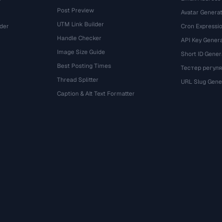
Post Preview
Avatar Genera
UTM Link Builder
der
Cron Expressio
Handle Checker
API Key Gener
Image Size Guide
Short ID Gener
Best Posting Times
Тестер регул
Thread Splitter
r
URL Slug Gene
Caption & Alt Text Formatter