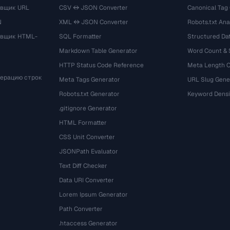
овщик URL
CSV ↔ JSON Converter
Canonical Tag
N
XML ↔ JSON Converter
Robots.txt Ana
овщик HTML-
SQL Formatter
Structured Dat
Markdown Table Generator
Word Count &
HTTP Status Code Reference
Meta Length 
мерацию строк
Meta Tags Generator
URL Slug Gene
Robots.txt Generator
Keyword Densi
.gitignore Generator
HTML Formatter
CSS Unit Converter
JSONPath Evaluator
Text Diff Checker
Data URI Converter
Lorem Ipsum Generator
Path Converter
.htaccess Generator