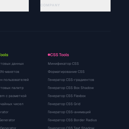
COMPANY
About
Technology
隐私政策
服务条款
Tools
CSS Tools
стовых данных
Минификатор CSS
ON-макетов
Форматирование CSS
ён пользователей
Генератор CSS-градиентов
етовых палитр
Генератор CSS Box Shadow
rem с разметкой
Генератор CSS Flexbox
учайных чисел
Генератор CSS Grid
rator
Генератор CSS-анимаций
Generator
Генератор CSS Border Radius
 Generator
Генератор CSS Text Shadow