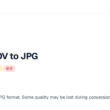
OV to JPG
硬质
PG format. Some quality may be lost during
conversio