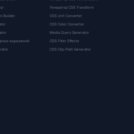
tor
Генератор CSS Transform
n Builder
CSS Unit Converter
ator
CSS Color Converter
ator
Media Query Generator
ярных выражений
CSS Filter Effects
rator
CSS Clip-Path Generator