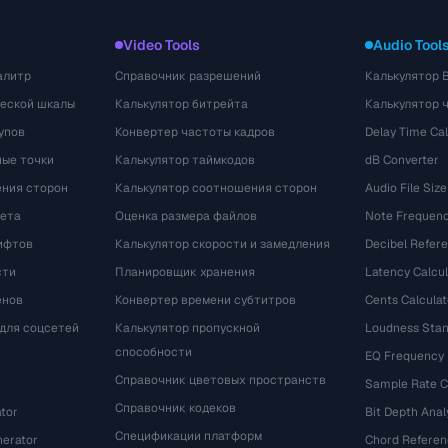
Video Tools
Audio Tool
алитр
Справочник разрешений
Калькулятор 
ческой шкалы
Калькулятор битрейта
Калькулятор 
упов
Конвертер частоты кадров
Delay Time Cal
ые точки
Калькулятор таймкодов
dB Converter
ения сторон
Калькулятор соотношения сторон
Audio File Size
вета
Оценка размера файлов
Note Frequenc
ифтов
Калькулятор скорости и замедления
Decibel Refer
сти
Планировщик хранения
Latency Calcul
енов
Конвертер времени субтитров
Cents Calculat
для соцсетей
Калькулятор пропускной
Loudness Stan
способности
EQ Frequency
Справочник цветовых пространств
Sample Rate C
Справочник кодеков
tor
Bit Depth Anal
Спецификации платформ
nerator
Chord Referen