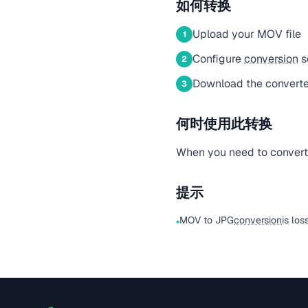
如何转换
Upload your MOV file
1
Configure
conversion
s
2
Download the converte
3
何时使用此转换
When you need to convert a
提示
MOV to JPG
conversion
is los
•