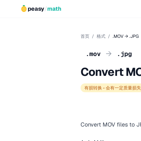
peasy
/
math
首页
/
格式
/
.MOV → .JPG
→
.mov
.jpg
Convert M
有损转换 - 会有一定质量损失
Convert MOV files to J