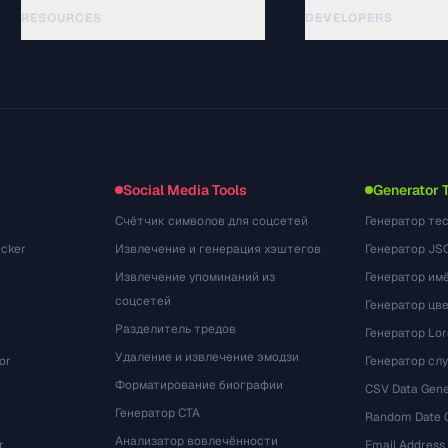
RESOURCES
DEVELOPERS
指南
API Documentation
(15)
术语表
OpenAPI Spec
(48)
使用场景
llms.txt
(302)
文件格式
Embed Widget
(131)
转换
(1484)
Social Media Tools
Generator 
Счётчик символов для соцсетей
Генератор те
cker
Извлечение и генерация хэштегов
Генератор JS
Извлечение упоминаний из
Генератор им
соцсетей
Генератор цв
Разделитель тредов
Генератор Lo
Удаление и извлечение эмодзи
or
Генератор сл
Форматирование биографии
CSV Data Gene
Генератор CTA
Random Date 
Анализатор вовлечённости
r
Email Address