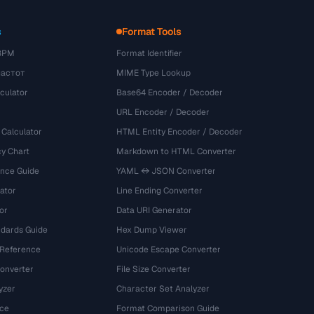
s
Format Tools
BPM
Format Identifier
частот
MIME Type Lookup
culator
Base64 Encoder / Decoder
URL Encoder / Decoder
 Calculator
HTML Entity Encoder / Decoder
y Chart
Markdown to HTML Converter
ence Guide
YAML ↔ JSON Converter
ator
Line Ending Converter
or
Data URI Generator
dards Guide
Hex Dump Viewer
 Reference
Unicode Escape Converter
onverter
File Size Converter
yzer
Character Set Analyzer
ce
Format Comparison Guide