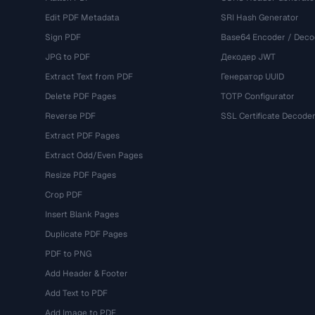
Edit PDF Metadata
SRI Hash Generator
Sign PDF
Base64 Encoder / Deco
JPG to PDF
Декодер JWT
Extract Text from PDF
Генератор UUID
Delete PDF Pages
TOTP Configurator
Reverse PDF
SSL Certificate Decode
Extract PDF Pages
Extract Odd/Even Pages
Resize PDF Pages
Crop PDF
Insert Blank Pages
Duplicate PDF Pages
PDF to PNG
Add Header & Footer
Add Text to PDF
Add Image to PDF