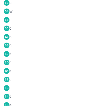
e
53
w
54
55
c
56
e
57
n
58
t
59
r
60
a
61
l
62
63
t
64
e
65