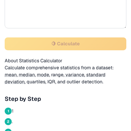
🍋 Calculate
About Statistics Calculator
Calculate comprehensive statistics from a dataset:
mean
,
median
,
mode
, range,
variance
,
standard
deviation
, quartiles, IQR, and outlier detection.
Step by Step
1
1
.
2