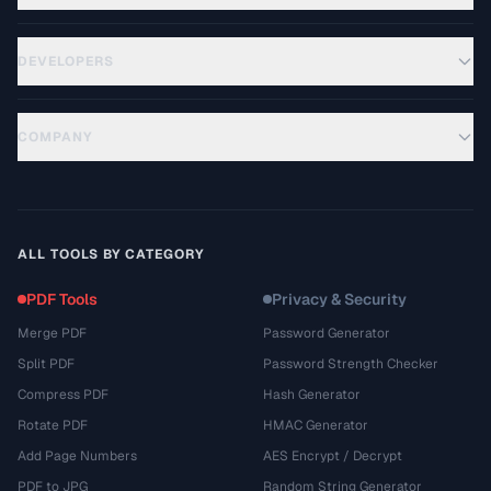
DEVELOPERS
COMPANY
ALL TOOLS BY CATEGORY
PDF Tools
Privacy & Security
Merge PDF
Password Generator
Split PDF
Password Strength Checker
Compress PDF
Hash Generator
Rotate PDF
HMAC Generator
Add Page Numbers
AES Encrypt / Decrypt
PDF to JPG
Random String Generator