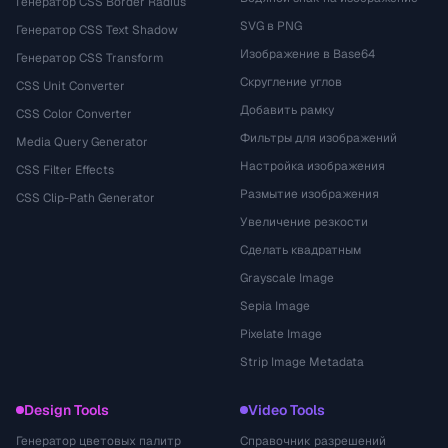
Генератор CSS Border Radius
SVG в PNG
Генератор CSS Text Shadow
Изображение в Base64
Генератор CSS Transform
Скругление углов
CSS Unit Converter
Добавить рамку
CSS Color Converter
Фильтры для изображений
Media Query Generator
Настройка изображения
CSS Filter Effects
Размытие изображения
CSS Clip-Path Generator
Увеличение резкости
Сделать квадратным
Grayscale Image
Sepia Image
Pixelate Image
Strip Image Metadata
Design Tools
Video Tools
Генератор цветовых палитр
Справочник разрешений