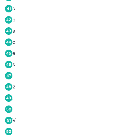
s
41
p
42
a
43
c
44
e
45
s
46
47
2
48
.
49
50
V
51
i
52