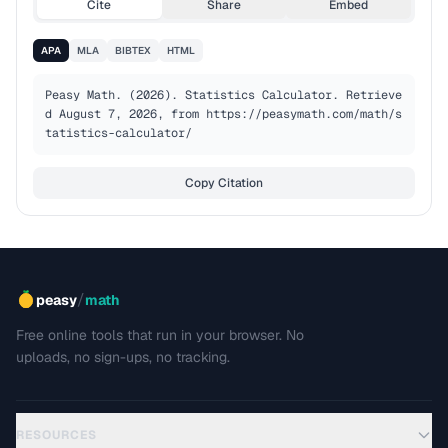
Cite
Share
Embed
APA
MLA
BIBTEX
HTML
Peasy Math. (2026). Statistics Calculator. Retrieve
d August 7, 2026, from https://peasymath.com/math/s
tatistics-calculator/
Copy Citation
/
peasy
math
Free online tools that run in your browser. No
uploads, no sign-ups, no tracking.
RESOURCES