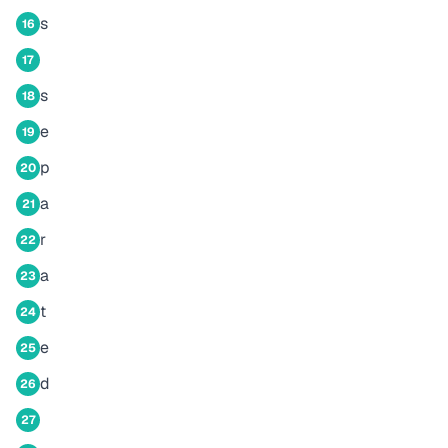
s
16
17
s
18
e
19
p
20
a
21
r
22
a
23
t
24
e
25
d
26
27