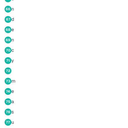
n
66
d
67
e
68
n
69
c
70
y
71
72
m
73
e
74
a
75
s
76
u
77