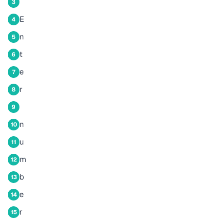
3
E
4
n
5
t
6
e
7
r
8
9
n
10
u
11
m
12
b
13
e
14
r
15