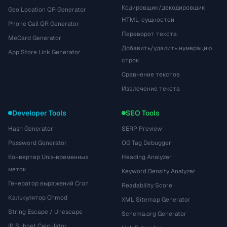
Кодировщик/декодировщик
Geo Location QR Generator
HTML-сущностей
Phone Call QR Generator
Переворот текста
MeCard Generator
Добавить/удалить нумерацию
App Store Link Generator
строк
Сравнение текстов
Извлечение текста
Developer Tools
SEO Tools
Hash Generator
SERP Preview
Password Generator
OG Tag Debugger
Конвертер Unix-временных
Heading Analyzer
меток
Keyword Density Analyzer
Генератор выражений Cron
Readability Score
Калькулятор Chmod
XML Sitemap Generator
String Escape / Unescape
Schema.org Generator
IP Subnet Calculator