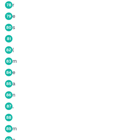
r
78
e
79
s
80
81
(
82
m
83
e
84
a
85
n
86
,
87
88
m
89
e