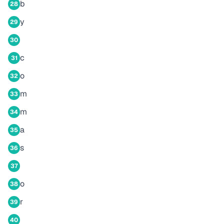
b
28
y
29
30
c
31
o
32
m
33
m
34
a
35
s
36
37
o
38
r
39
40