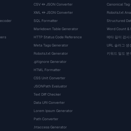
CSV ↔ JSON Converter
Canonical Tag
XML ↔ JSON Converter
Robots.txt Ana
Decoder
SQL Formatter
Structured Dat
Markdown Table Generator
Word Count &
bers
HTTP Status Code Reference
메타 길이 검사
Meta Tags Generator
URL 슬러그 생
Robots.txt Generator
키워드 밀도 분
.gitignore Generator
HTML Formatter
CSS Unit Converter
JSONPath Evaluator
Text Diff Checker
Data URI Converter
Lorem Ipsum Generator
Path Converter
.htaccess Generator