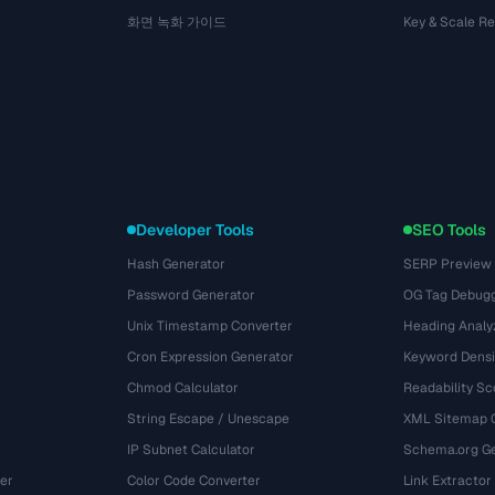
화면 녹화 가이드
Key & Scale R
Developer Tools
SEO Tools
Hash Generator
SERP Preview
Password Generator
OG Tag Debug
Unix Timestamp Converter
Heading Analy
Cron Expression Generator
Keyword Densi
Chmod Calculator
Readability Sc
String Escape / Unescape
XML Sitemap 
IP Subnet Calculator
Schema.org Ge
er
Color Code Converter
Link Extractor