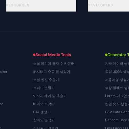
RESOURCES
DEVELOPERS
指南
API Documentation
(15)
术语表
OpenAPI Spec
(48)
使用场景
llms.txt
(302)
文件格式
Embed Widget
(131)
转换
(1484)
Social Media Tools
Generator 
소셜 미디어 글자 수 카운터
가짜 데이터 생
cker
해시태그 추출 및 생성기
목업 JSON 생
소셜 멘션 추출기
사용자명 생성
스레드 분할기
색상 팔레트 생
이모지 제거 및 추출기
Lorem 마크업
or
바이오 포맷터
랜덤 숫자 생성
CTA 생성기
CSV Data Gene
참여도 분석기
Random Date 
r
게시물 미리보기
Email Address