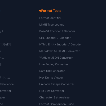
s
Format Tools
Format Identifier
MIME Type Lookup
산기
Base64 Encoder / Decoder
URL Encoder / Decoder
기 계산기
HTML Entity Encoder / Decoder
트
Markdown to HTML Converter
이드
YAML ↔ JSON Converter
기
Line Ending Converter
Data URI Generator
준 가이드
Hex Dump Viewer
 Reference
Unicode Escape Converter
onverter
File Size Converter
yzer
Character Set Analyzer
ce
Format Comparison Guide