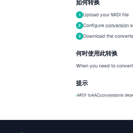
如何转换
Upload your MIDI file
1
Configure
conversion
s
2
Download the convert
3
何时使用此转换
When you need to convert 
提示
MIDI to
AAC
conversion
is dep
•