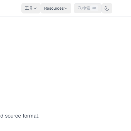
工具
Resources
搜索
⌘K
nd source format.