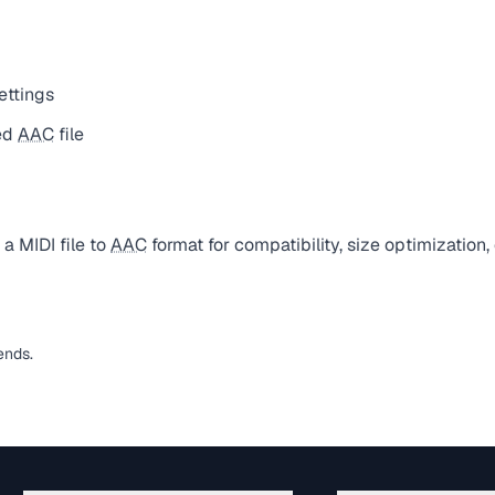
ettings
ed
AAC
file
a MIDI file to
AAC
format for compatibility, size optimization
ends.