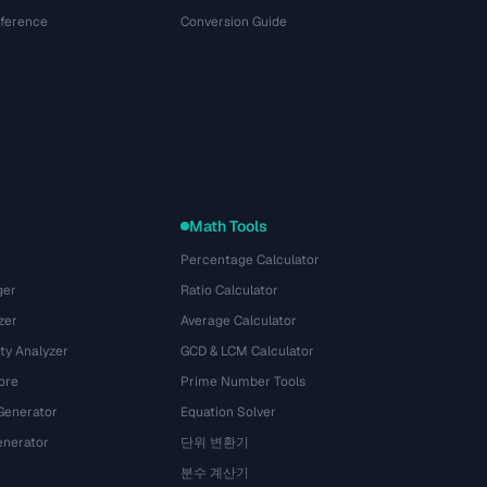
eference
Conversion Guide
Math Tools
Percentage Calculator
ger
Ratio Calculator
zer
Average Calculator
ty Analyzer
GCD & LCM Calculator
ore
Prime Number Tools
Generator
Equation Solver
nerator
단위 변환기
분수 계산기