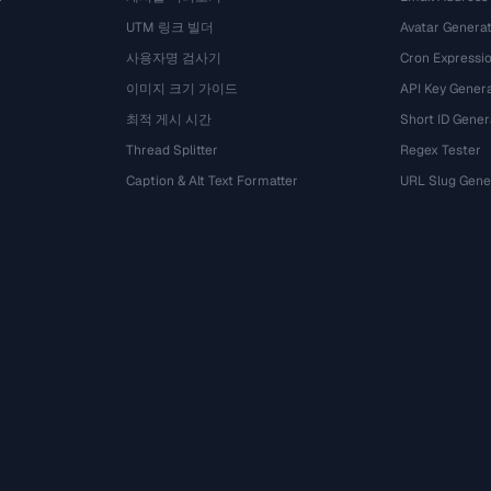
UTM 링크 빌더
Avatar Genera
사용자명 검사기
Cron Expressio
이미지 크기 가이드
API Key Gener
최적 게시 시간
Short ID Gener
Thread Splitter
Regex Tester
Caption & Alt Text Formatter
URL Slug Gene