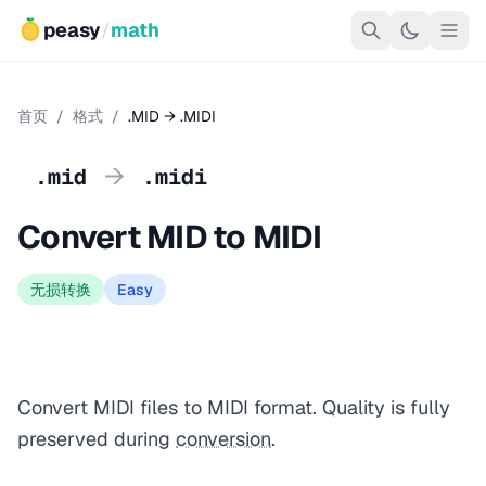
peasy
/
math
首页
/
格式
/
.MID → .MIDI
→
.mid
.midi
Convert MID to MIDI
无损转换
Easy
Convert MIDI files to MIDI format. Quality is fully
preserved during
conversion
.