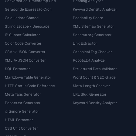
Conversor de Timestamp Unix
Heading Analyzer
Gerador de Expressão Cron
Keyword Density Analyzer
Calculadora Chmod
Readability Score
String Escape / Unescape
XML Sitemap Generator
IP Subnet Calculator
Schema.org Generator
Color Code Converter
Link Extractor
CSV ↔ JSON Converter
Canonical Tag Checker
XML ↔ JSON Converter
Robots.txt Analyzer
SQL Formatter
Structured Data Validator
Markdown Table Generator
Word Count & SEO Grade
HTTP Status Code Reference
Meta Length Checker
Meta Tags Generator
URL Slug Generator
Robots.txt Generator
Keyword Density Analyzer
.gitignore Generator
HTML Formatter
CSS Unit Converter