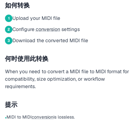
如何转换
Upload your MIDI file
1
Configure
conversion
settings
2
Download the converted MIDI file
3
何时使用此转换
When you need to convert a MIDI file to MIDI format for
compatibility, size optimization, or workflow
requirements.
提示
MIDI to MIDI
conversion
is lossless.
•