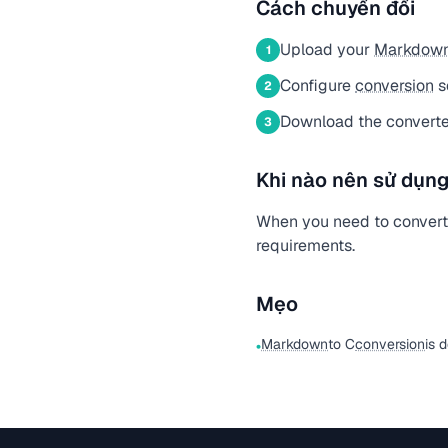
Cách chuyển đổi
Upload your
Markdow
1
Configure
conversion
s
2
Download the converte
3
Khi nào nên sử dụng
When you need to conver
requirements.
Mẹo
Markdown
to C
conversion
is 
•