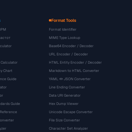
s
Format Tools
BPM
Format Identifier
частот
MIME Type Lookup
culator
Base64 Encoder / Decoder
URL Encoder / Decoder
 Calculator
HTML Entity Encoder / Decoder
y Chart
Markdown to HTML Converter
ence Guide
YAML ↔ JSON Converter
ator
Line Ending Converter
or
Data URI Generator
dards Guide
Hex Dump Viewer
 Reference
Unicode Escape Converter
onverter
File Size Converter
yzer
Character Set Analyzer