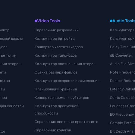
Video Tools
Audio Tool
алитр
Справочник разрешений
Калькулятор 
ческой шкалы
Калькулятор битрейта
Калькулятор 
упов
Конвертер частоты кадров
Delay Time Cal
ые точки
Калькулятор таймкодов
dB Converter
ения сторон
Калькулятор соотношения сторон
Audio File Size
вета
Оценка размера файлов
Note Frequenc
ифтов
Калькулятор скорости и замедления
Decibel Refer
сти
Планировщик хранения
Latency Calcul
енов
Конвертер времени субтитров
Cents Calculat
для соцсетей
Калькулятор пропускной
Loudness Stan
способности
EQ Frequency
Справочник цветовых пространств
Sample Rate C
Справочник кодеков
tor
Bit Depth Anal