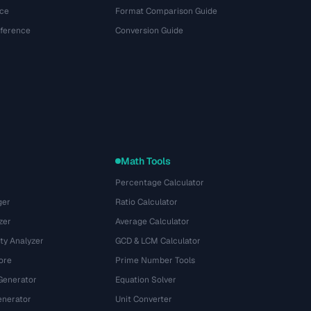
ce
Format Comparison Guide
eference
Conversion Guide
Math Tools
Percentage Calculator
ger
Ratio Calculator
zer
Average Calculator
ty Analyzer
GCD & LCM Calculator
ore
Prime Number Tools
Generator
Equation Solver
nerator
Unit Converter