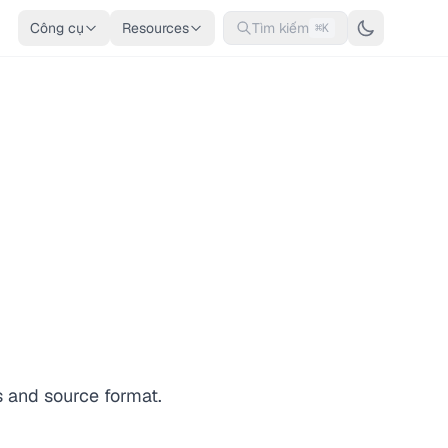
Công cụ
Resources
Tìm kiếm
⌘K
s and source format.