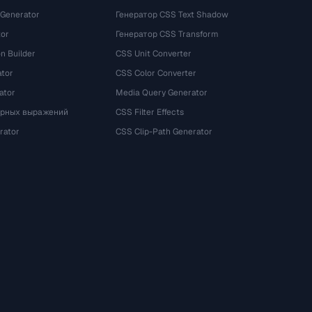
 Generator
Генератор CSS Text Shadow
tor
Генератор CSS Transform
n Builder
CSS Unit Converter
ator
CSS Color Converter
ator
Media Query Generator
ярных выражений
CSS Filter Effects
rator
CSS Clip-Path Generator