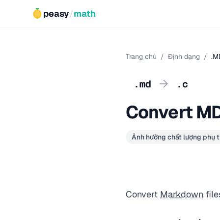
peasy
/
math
Trang chủ
/
Định dạng
/
.M
→
.md
.c
Convert MD
Ảnh hưởng chất lượng phụ t
Convert
Markdown
file