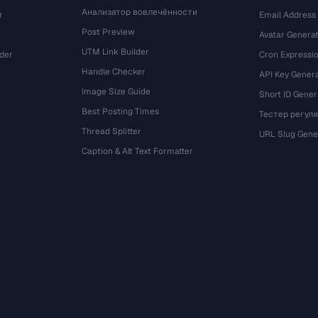
Анализатор вовлечённости
r
Email Address
Post Preview
Avatar Genera
UTM Link Builder
der
Cron Expressio
Handle Checker
API Key Gener
Image Size Guide
Short ID Gener
Best Posting Times
Тестер регул
Thread Splitter
r
URL Slug Gene
Caption & Alt Text Formatter