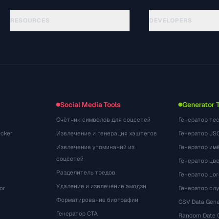
RESOURCES
DEVELOPERS
Hướng dẫn
API Documentation
(28)
Thuật ngữ
OpenAPI Spec
(48)
Trường hợp sử dụng
llms.txt
(302)
Định dạng tệp
Embed Widget
(131)
Chuyển đổi
(1484)
Social Media Tools
Generator 
Счётчик символов для соцсетей
Генератор те
cker
Извлечение и генерация хэштегов
Генератор JS
Извлечение упоминаний из
Генератор им
соцсетей
Генератор цв
Разделитель тредов
Генератор Lo
Удаление и извлечение эмодзи
or
Генератор сл
Форматирование биографии
CSV Data Gene
Генератор CTA
Random Date 