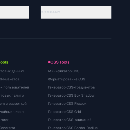
COMPANY
About
Technology
Chính sách quyền riêng tư
Điều khoản dịch vụ
Tools
CSS Tools
стовых данных
Минификатор CSS
ON-макетов
Форматирование CSS
ён пользователей
Генератор CSS-градиентов
етовых палитр
Генератор CSS Box Shadow
rem с разметкой
Генератор CSS Flexbox
учайных чисел
Генератор CSS Grid
rator
Генератор CSS-анимаций
Generator
Генератор CSS Border Radius