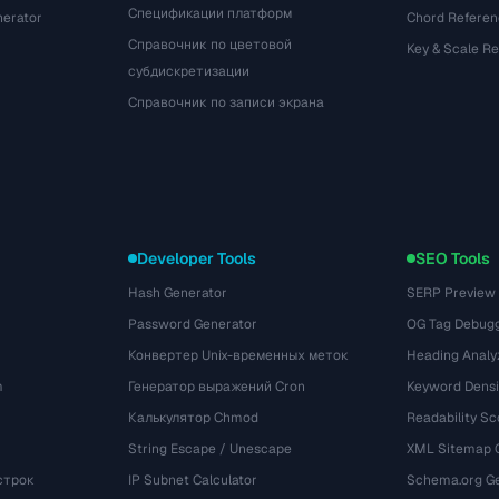
Спецификации платформ
nerator
Chord Referen
Справочник по цветовой
Key & Scale R
субдискретизации
Справочник по записи экрана
Developer Tools
SEO Tools
Hash Generator
SERP Preview
Password Generator
OG Tag Debug
Конвертер Unix-временных меток
Heading Analy
m
Генератор выражений Cron
Keyword Densi
Калькулятор Chmod
Readability Sc
String Escape / Unescape
XML Sitemap 
строк
IP Subnet Calculator
Schema.org Ge