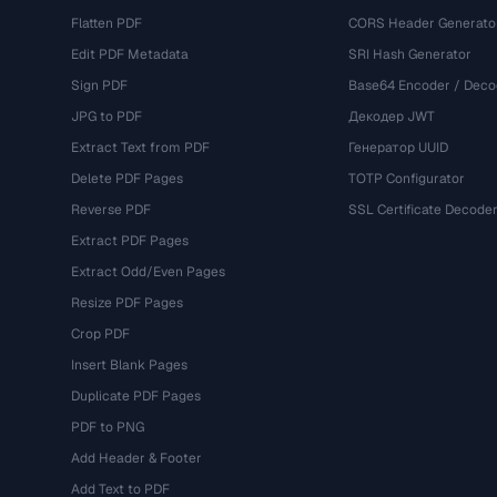
Flatten PDF
CORS Header Generato
Edit PDF Metadata
SRI Hash Generator
Sign PDF
Base64 Encoder / Deco
JPG to PDF
Декодер JWT
Extract Text from PDF
Генератор UUID
Delete PDF Pages
TOTP Configurator
Reverse PDF
SSL Certificate Decode
Extract PDF Pages
Extract Odd/Even Pages
Resize PDF Pages
Crop PDF
Insert Blank Pages
Duplicate PDF Pages
PDF to PNG
Add Header & Footer
Add Text to PDF