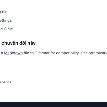
n
file
ettings
d C file
 chuyển đổi này
t a
Markdown
file to C format for compatibility, size optimizat
depends.