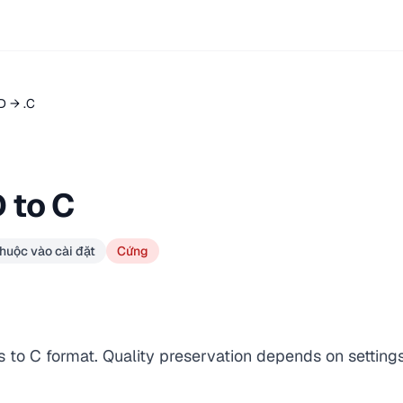
D → .C
 to C
huộc vào cài đặt
Cứng
s to C format. Quality preservation depends on setting