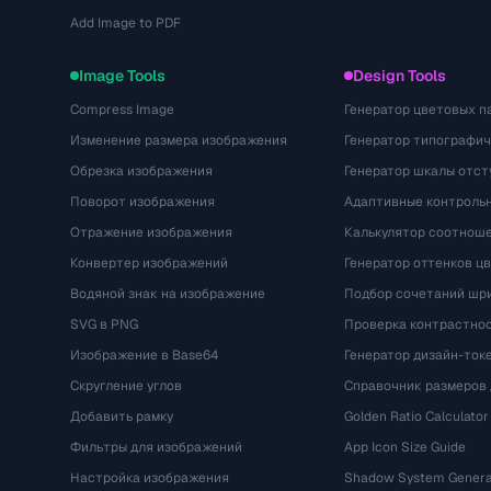
Add Image to PDF
Image Tools
Design Tools
Compress Image
Генератор цветовых п
Изменение размера изображения
Генератор типографи
Обрезка изображения
Генератор шкалы отст
Поворот изображения
Адаптивные контрольн
Отражение изображения
Калькулятор соотнош
Конвертер изображений
Генератор оттенков ц
Водяной знак на изображение
Подбор сочетаний шр
SVG в PNG
Проверка контрастно
Изображение в Base64
Генератор дизайн-ток
Скругление углов
Справочник размеров 
Добавить рамку
Golden Ratio Calculator
Фильтры для изображений
App Icon Size Guide
Настройка изображения
Shadow System Genera