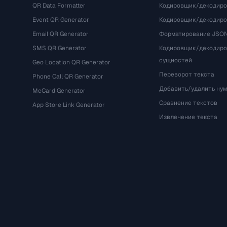
QR Data Formatter
Кодировщик/декодиро
Event QR Generator
Кодировщик/декодир
Email QR Generator
Форматирование JSO
SMS QR Generator
Кодировщик/декодир
сущностей
Geo Location QR Generator
Переворот текста
Phone Call QR Generator
Добавить/удалить ну
MeCard Generator
Сравнение текстов
App Store Link Generator
Извлечение текста