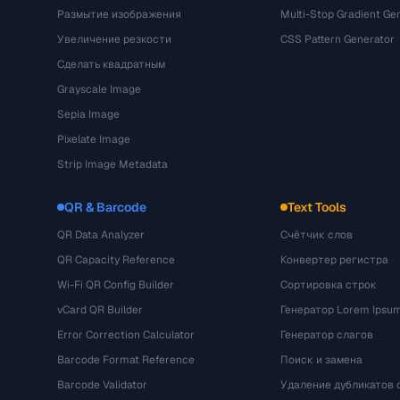
Размытие изображения
Multi-Stop Gradient Ge
Увеличение резкости
CSS Pattern Generator
Сделать квадратным
Grayscale Image
Sepia Image
Pixelate Image
Strip Image Metadata
QR & Barcode
Text Tools
QR Data Analyzer
Счётчик слов
QR Capacity Reference
Конвертер регистра
Wi-Fi QR Config Builder
Сортировка строк
vCard QR Builder
Генератор Lorem Ipsu
Error Correction Calculator
Генератор слагов
Barcode Format Reference
Поиск и замена
Barcode Validator
Удаление дубликатов 