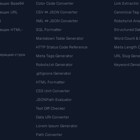
вщик Base64
Color Code Converter
Link Extractor
овщик URL
CSV ↔ JSON Converter
Canonical Tag
N
XML ↔ JSON Converter
Robots.txt Ana
овщик HTML-
SQL Formatter
Structured Dat
Markdown Table Generator
Word Count &
HTTP Status Code Reference
Meta Length 
мерацию строк
Meta Tags Generator
URL Slug Gene
Robots.txt Generator
Keyword Densi
.gitignore Generator
HTML Formatter
CSS Unit Converter
JSONPath Evaluator
Text Diff Checker
Data URI Converter
Lorem Ipsum Generator
Path Converter