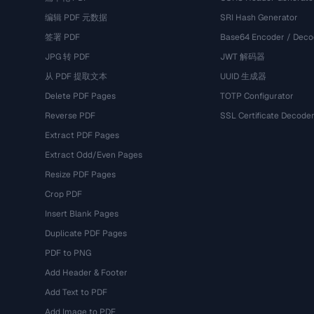
编辑 PDF 元数据
SRI Hash Generator
签署 PDF
Base64 Encoder / Deco
JPG 转 PDF
JWT 解码器
从 PDF 提取文本
UUID 生成器
Delete PDF Pages
TOTP Configurator
Reverse PDF
SSL Certificate Decode
Extract PDF Pages
Extract Odd/Even Pages
Resize PDF Pages
Crop PDF
Insert Blank Pages
Duplicate PDF Pages
PDF to PNG
Add Header & Footer
Add Text to PDF
Add Image to PDF