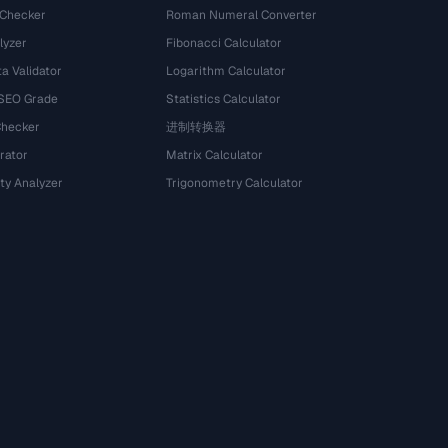
 Checker
Roman Numeral Converter
lyzer
Fibonacci Calculator
a Validator
Logarithm Calculator
 SEO Grade
Statistics Calculator
Checker
进制转换器
rator
Matrix Calculator
ty Analyzer
Trigonometry Calculator