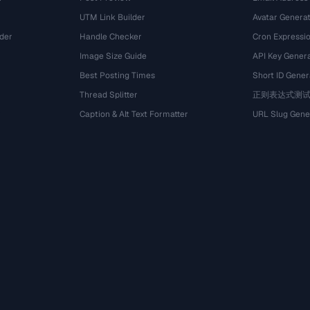
UTM Link Builder
Avatar Genera
der
Handle Checker
Cron Expressio
Image Size Guide
API Key Gener
Best Posting Times
Short ID Gener
Thread Splitter
正则表达式测
r
Caption & Alt Text Formatter
URL Slug Gene