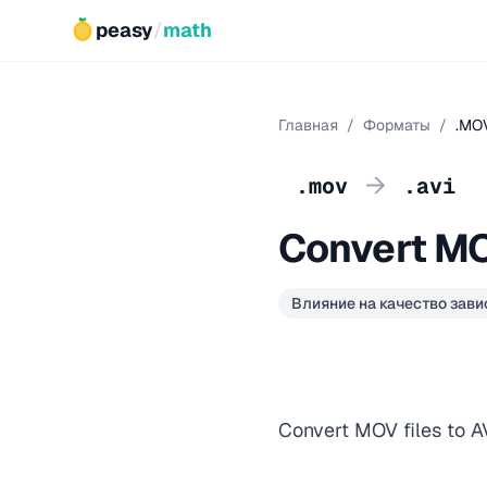
peasy
/
math
Главная
/
Форматы
/
.MOV
→
.mov
.avi
Convert MO
Влияние на качество зави
Convert MOV files to AV