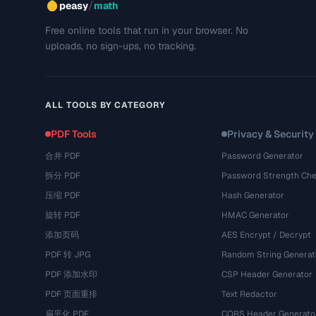
/
peasy
math
Free online tools that run in your browser. No
uploads, no sign-ups, no tracking.
ALL TOOLS BY CATEGORY
PDF Tools
Privacy & Security
合并 PDF
Password Generator
拆分 PDF
Password Strength Che
压缩 PDF
Hash Generator
旋转 PDF
HMAC Generator
添加页码
AES Encrypt / Decrypt
PDF 转 JPG
Random String Generat
PDF 添加水印
CSP Header Generator
PDF 页面重排
Text Redactor
扁平化 PDF
CORS Header Generato