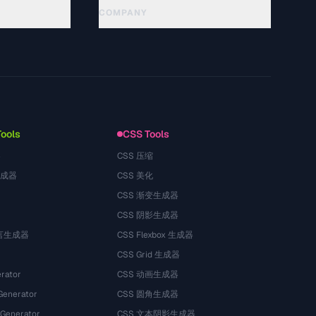
COMPANY
About
Technology
Политика конфиденциальности
Условия использования
Tools
CSS Tools
器
CSS 压缩
生成器
CSS 美化
CSS 渐变生成器
CSS 阴影生成器
语言生成器
CSS Flexbox 生成器
CSS Grid 生成器
rator
CSS 动画生成器
Generator
CSS 圆角生成器
 Generator
CSS 文本阴影生成器