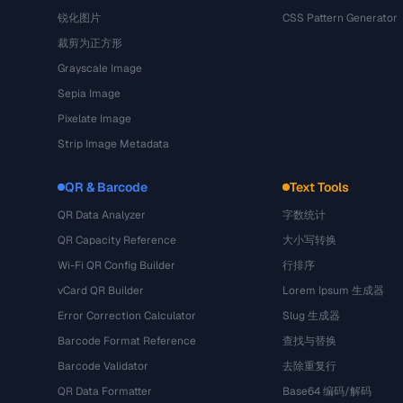
锐化图片
CSS Pattern Generator
裁剪为正方形
Grayscale Image
Sepia Image
Pixelate Image
Strip Image Metadata
QR & Barcode
Text Tools
QR Data Analyzer
字数统计
QR Capacity Reference
大小写转换
Wi-Fi QR Config Builder
行排序
vCard QR Builder
Lorem Ipsum 生成器
Error Correction Calculator
Slug 生成器
Barcode Format Reference
查找与替换
Barcode Validator
去除重复行
QR Data Formatter
Base64 编码/解码