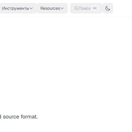
Инструменты
Resources
Поиск
⌘K
d source format.