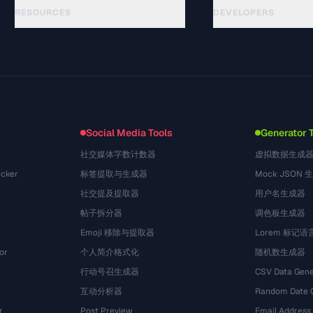
RESOURCES
DEVELOPERS
Руководства
API Documentation
(15)
Глоссарий
OpenAPI Spec
(48)
Сценарии использования
llms.txt
(302)
Форматы файлов
Embed Widget
(131)
Конвертации
(1484)
Social Media Tools
Generator 
社交媒体字数计数器
虚拟数据生成
cker
标签提取与生成器
Mock JSON 
社交提及提取器
用户名生成器
帖子拆分器
调色板生成器
Emoji 移除与提取器
Lorem 标记
or
个人简介格式化
随机数生成器
行动号召生成器
CSV Data Gene
互动分析器
Random Date 
r
Post Preview
Email Address