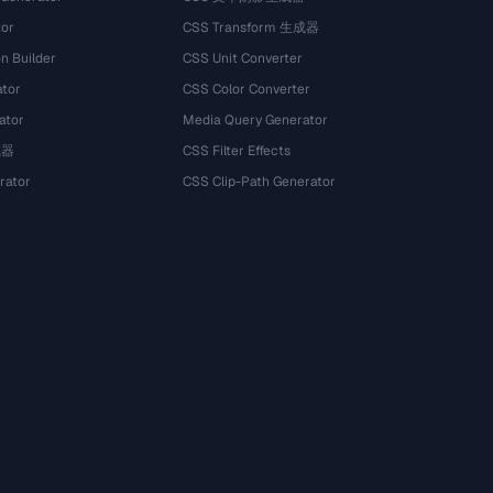
tor
CSS Transform 生成器
n Builder
CSS Unit Converter
ator
CSS Color Converter
ator
Media Query Generator
试器
CSS Filter Effects
rator
CSS Clip-Path Generator