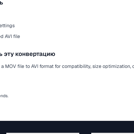
ь
ettings
 AVI file
ь эту конвертацию
 MOV file to AVI format for compatibility, size optimization,
ends.