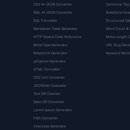
CSV ↔ JSON Converter
Canonical Tag
XML ↔ JSON Converter
Robots.txt Ana
SQL Formatter
Structured Dat
Markdown Table Generator
Word Count &
HTTP Status Code Reference
Meta Length 
Meta Tags Generator
URL Slug Gene
Robots.txt Generator
Keyword Densi
.gitignore Generator
HTML Formatter
CSS Unit Converter
JSONPath Evaluator
Text Diff Checker
Data URI Converter
Lorem Ipsum Generator
Path Converter
.htaccess Generator