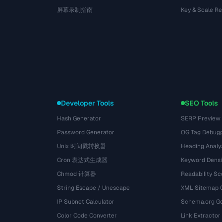
屏幕录制指南
Key & Scale R
Developer Tools
SEO Tools
Hash Generator
SERP Preview
Password Generator
OG Tag Debug
Unix 时间戳转换器
Heading Analy
Cron 表达式生成器
Keyword Densi
Chmod 计算器
Readability Sc
String Escape / Unescape
XML Sitemap 
IP Subnet Calculator
Schema.org Ge
Color Code Converter
Link Extractor