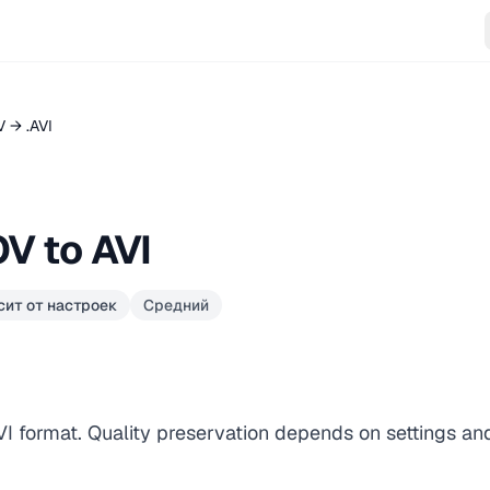
 → .AVI
V to AVI
сит от настроек
Средний
I format. Quality preservation depends on settings an