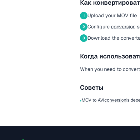
Как конвертироват
Upload your MOV file
1
Configure
conversion
s
2
Download the converted
3
Когда использоват
When you need to convert a
Советы
MOV to AVI
conversion
is dep
•