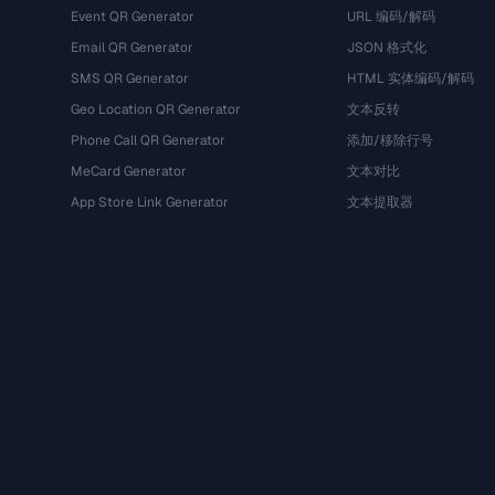
Event QR Generator
URL 编码/解码
Email QR Generator
JSON 格式化
SMS QR Generator
HTML 实体编码/解码
Geo Location QR Generator
文本反转
Phone Call QR Generator
添加/移除行号
MeCard Generator
文本对比
App Store Link Generator
文本提取器