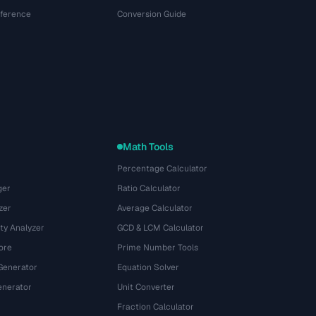
eference
Conversion Guide
Math Tools
Percentage Calculator
ger
Ratio Calculator
zer
Average Calculator
ty Analyzer
GCD & LCM Calculator
ore
Prime Number Tools
Generator
Equation Solver
nerator
Unit Converter
Fraction Calculator