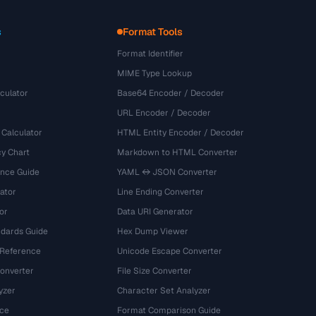
s
Format Tools
Format Identifier
MIME Type Lookup
culator
Base64 Encoder / Decoder
URL Encoder / Decoder
 Calculator
HTML Entity Encoder / Decoder
y Chart
Markdown to HTML Converter
ence Guide
YAML ↔ JSON Converter
ator
Line Ending Converter
or
Data URI Generator
dards Guide
Hex Dump Viewer
 Reference
Unicode Escape Converter
onverter
File Size Converter
yzer
Character Set Analyzer
ce
Format Comparison Guide