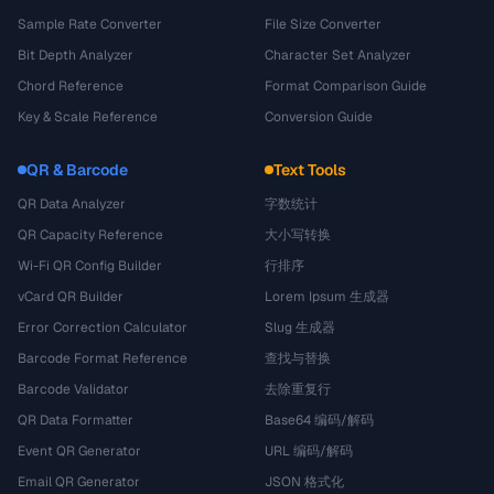
Sample Rate Converter
File Size Converter
Bit Depth Analyzer
Character Set Analyzer
Chord Reference
Format Comparison Guide
Key & Scale Reference
Conversion Guide
QR & Barcode
Text Tools
QR Data Analyzer
字数统计
QR Capacity Reference
大小写转换
Wi-Fi QR Config Builder
行排序
vCard QR Builder
Lorem Ipsum 生成器
Error Correction Calculator
Slug 生成器
Barcode Format Reference
查找与替换
Barcode Validator
去除重复行
QR Data Formatter
Base64 编码/解码
Event QR Generator
URL 编码/解码
Email QR Generator
JSON 格式化