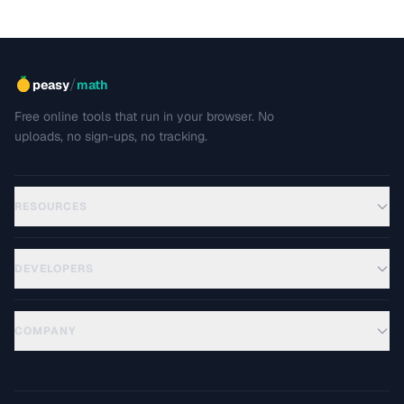
/
peasy
math
Free online tools that run in your browser. No
uploads, no sign-ups, no tracking.
RESOURCES
DEVELOPERS
COMPANY