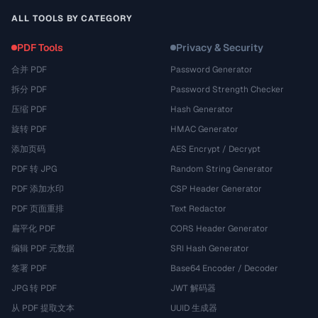
ALL TOOLS BY CATEGORY
PDF Tools
Privacy & Security
合并 PDF
Password Generator
拆分 PDF
Password Strength Checker
压缩 PDF
Hash Generator
旋转 PDF
HMAC Generator
添加页码
AES Encrypt / Decrypt
PDF 转 JPG
Random String Generator
PDF 添加水印
CSP Header Generator
PDF 页面重排
Text Redactor
扁平化 PDF
CORS Header Generator
编辑 PDF 元数据
SRI Hash Generator
签署 PDF
Base64 Encoder / Decoder
JPG 转 PDF
JWT 解码器
从 PDF 提取文本
UUID 生成器