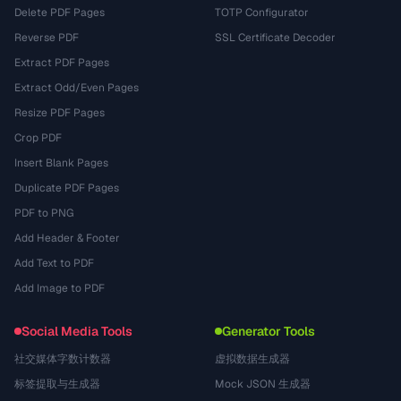
Delete PDF Pages
TOTP Configurator
Reverse PDF
SSL Certificate Decoder
Extract PDF Pages
Extract Odd/Even Pages
Resize PDF Pages
Crop PDF
Insert Blank Pages
Duplicate PDF Pages
PDF to PNG
Add Header & Footer
Add Text to PDF
Add Image to PDF
Social Media Tools
Generator Tools
社交媒体字数计数器
虚拟数据生成器
标签提取与生成器
Mock JSON 生成器