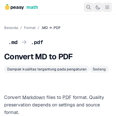
peasy
/
math
Beranda
/
Format
/
.MD → .PDF
→
.md
.pdf
Convert MD to PDF
Dampak kualitas tergantung pada pengaturan
Sedang
Convert
Markdown
files to
PDF
format. Quality
preservation depends on settings and source
format.