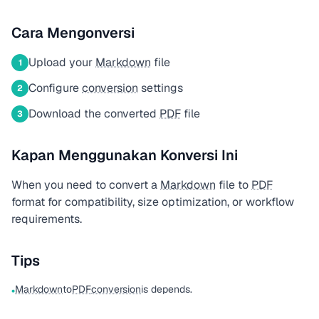
Cara Mengonversi
Upload your
Markdown
file
1
Configure
conversion
settings
2
Download the converted
PDF
file
3
Kapan Menggunakan Konversi Ini
When you need to convert a
Markdown
file to
PDF
format for compatibility, size optimization, or workflow
requirements.
Tips
Markdown
to
PDF
conversion
is depends.
•