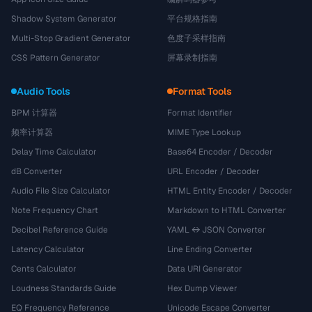
Shadow System Generator
平台规格指南
Multi-Stop Gradient Generator
色度子采样指南
CSS Pattern Generator
屏幕录制指南
Audio Tools
Format Tools
BPM 计算器
Format Identifier
频率计算器
MIME Type Lookup
Delay Time Calculator
Base64 Encoder / Decoder
dB Converter
URL Encoder / Decoder
Audio File Size Calculator
HTML Entity Encoder / Decoder
Note Frequency Chart
Markdown to HTML Converter
Decibel Reference Guide
YAML ↔ JSON Converter
Latency Calculator
Line Ending Converter
Cents Calculator
Data URI Generator
Loudness Standards Guide
Hex Dump Viewer
EQ Frequency Reference
Unicode Escape Converter