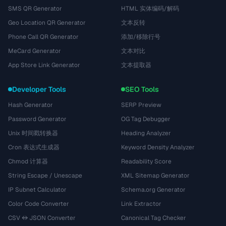
SMS QR Generator
HTML 实体编码/解码
Geo Location QR Generator
文本反转
Phone Call QR Generator
添加/移除行号
MeCard Generator
文本对比
App Store Link Generator
文本提取器
Developer Tools
SEO Tools
Hash Generator
SERP Preview
Password Generator
OG Tag Debugger
Unix 时间戳转换器
Heading Analyzer
Cron 表达式生成器
Keyword Density Analyzer
Chmod 计算器
Readability Score
String Escape / Unescape
XML Sitemap Generator
IP Subnet Calculator
Schema.org Generator
Color Code Converter
Link Extractor
CSV ↔ JSON Converter
Canonical Tag Checker