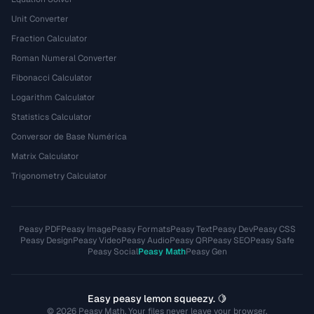
Unit Converter
Fraction Calculator
Roman Numeral Converter
Fibonacci Calculator
Logarithm Calculator
Statistics Calculator
Conversor de Base Numérica
Matrix Calculator
Trigonometry Calculator
Peasy PDF
Peasy Image
Peasy Formats
Peasy Text
Peasy Dev
Peasy CSS
Peasy Design
Peasy Video
Peasy Audio
Peasy QR
Peasy SEO
Peasy Safe
Peasy Social
Peasy Math
Peasy Gen
Easy peasy lemon squeezy. 🍋
© 2026 Peasy Math. Your files never leave your browser.