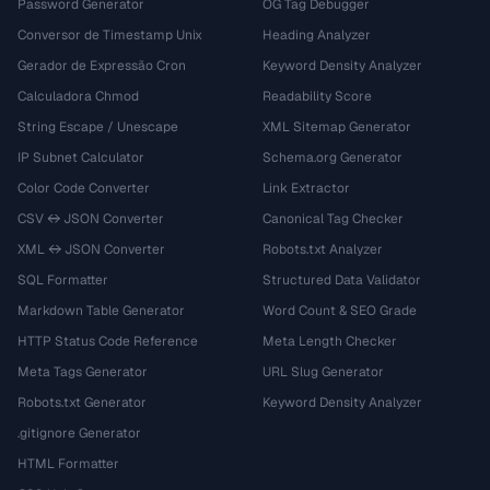
Password Generator
OG Tag Debugger
Conversor de Timestamp Unix
Heading Analyzer
Gerador de Expressão Cron
Keyword Density Analyzer
Calculadora Chmod
Readability Score
String Escape / Unescape
XML Sitemap Generator
IP Subnet Calculator
Schema.org Generator
Color Code Converter
Link Extractor
CSV ↔ JSON Converter
Canonical Tag Checker
XML ↔ JSON Converter
Robots.txt Analyzer
SQL Formatter
Structured Data Validator
Markdown Table Generator
Word Count & SEO Grade
HTTP Status Code Reference
Meta Length Checker
Meta Tags Generator
URL Slug Generator
Robots.txt Generator
Keyword Density Analyzer
.gitignore Generator
HTML Formatter