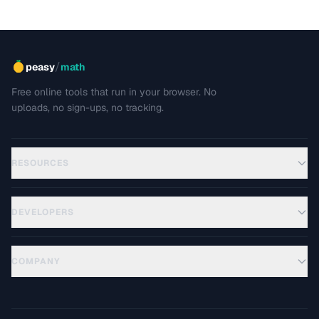
/
peasy
math
Free online tools that run in your browser. No
uploads, no sign-ups, no tracking.
RESOURCES
DEVELOPERS
COMPANY