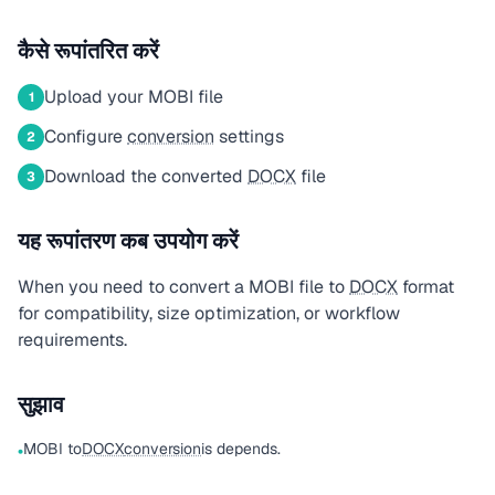
कैसे रूपांतरित करें
Upload your MOBI file
1
Configure
conversion
settings
2
Download the converted
DOCX
file
3
यह रूपांतरण कब उपयोग करें
When you need to convert a MOBI file to
DOCX
format
for compatibility, size optimization, or workflow
requirements.
सुझाव
MOBI to
DOCX
conversion
is depends.
•