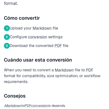
format.
Cómo convertir
Upload your
Markdown
file
1
Configure
conversion
settings
2
Download the converted
PDF
file
3
Cuándo usar esta conversión
When you need to convert a
Markdown
file to
PDF
format for compatibility, size optimization, or workflow
requirements.
Consejos
Markdown
to
PDF
conversion
is depends.
•