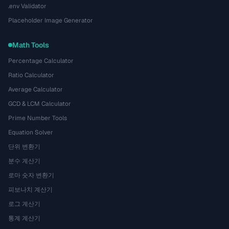
.env Validator
Placeholder Image Generator
Math Tools
Percentage Calculator
Ratio Calculator
Average Calculator
GCD & LCM Calculator
Prime Number Tools
Equation Solver
단위 변환기
분수 계산기
로마 숫자 변환기
피보나치 계산기
로그 계산기
통계 계산기