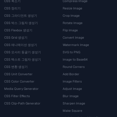
CSS 축소기
Compress Image
CSS 정리기
Resize Image
CSS 그라디언트 생성기
Crop Image
CSS 박스 그림자 생성기
Rotate Image
CSS Flexbox 생성기
Flip Image
CSS Grid 생성기
Convert Image
CSS 애니메이션 생성기
Watermark Image
CSS 모서리 둥글기 생성기
SVG to PNG
CSS 텍스트 그림자 생성기
Image to Base64
CSS 변환 생성기
Round Corners
CSS Unit Converter
Add Border
CSS Color Converter
Image Filters
Media Query Generator
Adjust Image
CSS Filter Effects
Blur Image
CSS Clip-Path Generator
Sharpen Image
Make Square