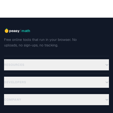
/
peasy
math
Free online tools that run in your browser. No
uploads, no sign-ups, no tracking.
RESOURCES
DEVELOPERS
COMPANY