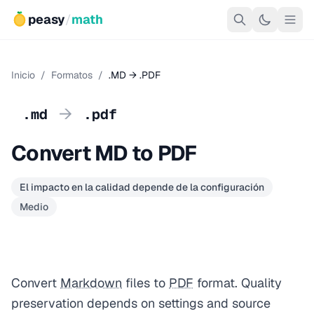
peasy
/
math
Inicio
/
Formatos
/
.MD → .PDF
→
.md
.pdf
Convert MD to PDF
El impacto en la calidad depende de la configuración
Medio
Convert
Markdown
files to
PDF
format. Quality
preservation depends on settings and source