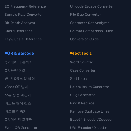
EQ Frequency Reference
Unicode Escape Converter
Sample Rate Converter
File Size Converter
Bit Depth Analyzer
Character Set Analyzer
Chord Reference
Format Comparison Guide
Key & Scale Reference
Conversion Guide
QR & Barcode
Text Tools
QR 데이터 분석기
Word Counter
QR 용량 참조
Case Converter
Wi-Fi QR 설정 빌더
Sort Lines
vCard QR 빌더
Lorem Ipsum Generator
오류 정정 계산기
Slug Generator
바코드 형식 참조
Find & Replace
바코드 검증기
Remove Duplicate Lines
QR 데이터 포맷터
Base64 Encoder/Decoder
Event QR Generator
URL Encoder/Decoder