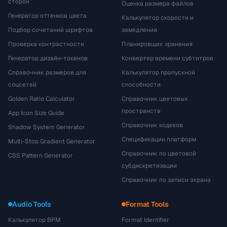
сторон
Оценка размера файлов
Генератор оттенков цвета
Калькулятор скорости и
Подбор сочетаний шрифтов
замедления
Проверка контрастности
Планировщик хранения
Генератор дизайн-токенов
Конвертер времени субтитров
Справочник размеров для
Калькулятор пропускной
соцсетей
способности
Golden Ratio Calculator
Справочник цветовых
пространств
App Icon Size Guide
Справочник кодеков
Shadow System Generator
Спецификации платформ
Multi-Stop Gradient Generator
Справочник по цветовой
CSS Pattern Generator
субдискретизации
Справочник по записи экрана
Audio Tools
Format Tools
Калькулятор BPM
Format Identifier