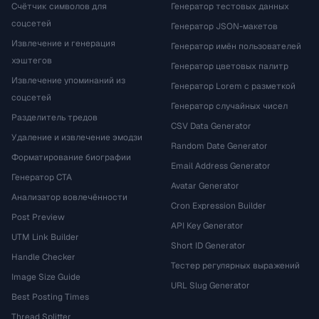
Счётчик символов для
Генератор тестовых данных
соцсетей
Генератор JSON-макетов
Извлечение и генерация
Генератор имён пользователей
хэштегов
Генератор цветовых палитр
Извлечение упоминаний из
Генератор Lorem с разметкой
соцсетей
Генератор случайных чисел
Разделитель тредов
CSV Data Generator
Удаление и извлечение эмодзи
Random Date Generator
Форматирование биографии
Email Address Generator
Генератор CTA
Avatar Generator
Анализатор вовлечённости
Cron Expression Builder
Post Preview
API Key Generator
UTM Link Builder
Short ID Generator
Handle Checker
Тестер регулярных выражений
Image Size Guide
URL Slug Generator
Best Posting Times
Thread Splitter