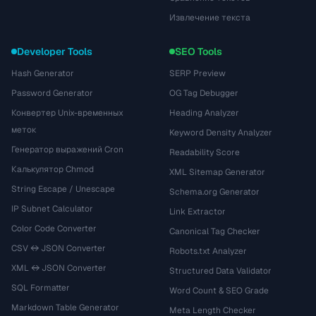
Извлечение текста
Developer Tools
SEO Tools
Hash Generator
SERP Preview
Password Generator
OG Tag Debugger
Конвертер Unix-временных
Heading Analyzer
меток
Keyword Density Analyzer
Генератор выражений Cron
Readability Score
Калькулятор Chmod
XML Sitemap Generator
String Escape / Unescape
Schema.org Generator
IP Subnet Calculator
Link Extractor
Color Code Converter
Canonical Tag Checker
CSV ↔ JSON Converter
Robots.txt Analyzer
XML ↔ JSON Converter
Structured Data Validator
SQL Formatter
Word Count & SEO Grade
Markdown Table Generator
Meta Length Checker