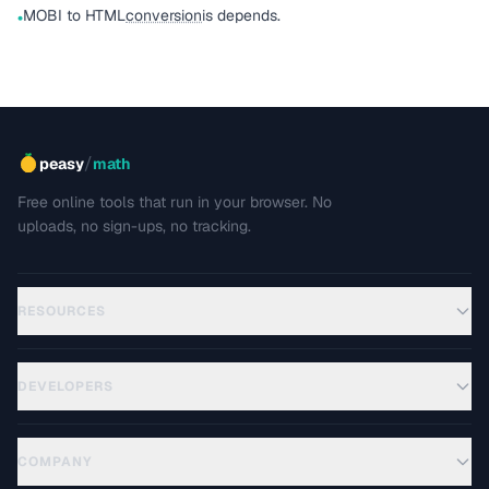
MOBI to HTML
conversion
is depends.
•
/
peasy
math
Free online tools that run in your browser. No
uploads, no sign-ups, no tracking.
RESOURCES
DEVELOPERS
COMPANY