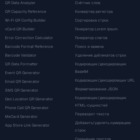
QR Data Analyzer
Счётчик слов
QR Capacity Reference
Конвертер регистра
Wi-Fi QR Config Builder
Сортировка строк
vCard QR Builder
Генератор Lorem Ipsum
Error Correction Calculator
Генератор слагов
Barcode Format Reference
Поиск и замена
Barcode Validator
Удаление дубликатов строк
QR Data Formatter
Кодировщик/декодировщик
Base64
Event QR Generator
Кодировщик/декодировщик URL
Email QR Generator
Форматирование JSON
SMS QR Generator
Кодировщик/декодировщик
Geo Location QR Generator
HTML-сущностей
Phone Call QR Generator
Переворот текста
MeCard Generator
Добавить/удалить нумерацию
App Store Link Generator
строк
Сравнение текстов