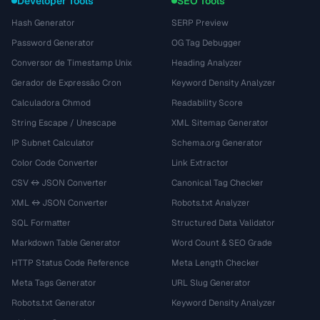
Developer Tools
SEO Tools
Hash Generator
SERP Preview
Password Generator
OG Tag Debugger
Conversor de Timestamp Unix
Heading Analyzer
Gerador de Expressão Cron
Keyword Density Analyzer
Calculadora Chmod
Readability Score
String Escape / Unescape
XML Sitemap Generator
IP Subnet Calculator
Schema.org Generator
Color Code Converter
Link Extractor
CSV ↔ JSON Converter
Canonical Tag Checker
XML ↔ JSON Converter
Robots.txt Analyzer
SQL Formatter
Structured Data Validator
Markdown Table Generator
Word Count & SEO Grade
HTTP Status Code Reference
Meta Length Checker
Meta Tags Generator
URL Slug Generator
Robots.txt Generator
Keyword Density Analyzer