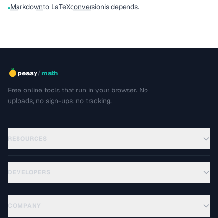
Markdown
to LaTeX
conversion
is depends.
•
/
peasy
math
Free online tools that run in your browser. No
uploads, no sign-ups, no tracking.
RESOURCES
DEVELOPERS
COMPANY