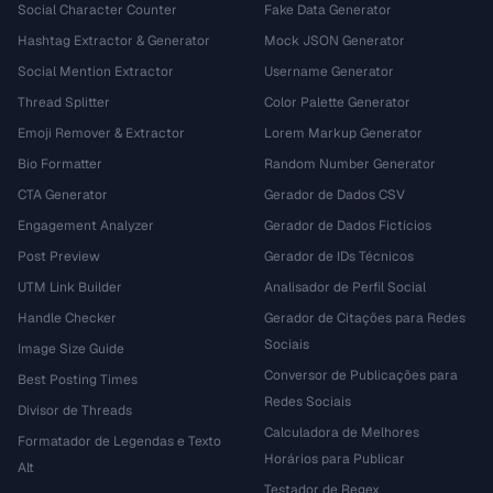
Social Character Counter
Fake Data Generator
Hashtag Extractor & Generator
Mock JSON Generator
Social Mention Extractor
Username Generator
Thread Splitter
Color Palette Generator
Emoji Remover & Extractor
Lorem Markup Generator
Bio Formatter
Random Number Generator
CTA Generator
Gerador de Dados CSV
Engagement Analyzer
Gerador de Dados Fictícios
Post Preview
Gerador de IDs Técnicos
UTM Link Builder
Analisador de Perfil Social
Handle Checker
Gerador de Citações para Redes
Sociais
Image Size Guide
Conversor de Publicações para
Best Posting Times
Redes Sociais
Divisor de Threads
Calculadora de Melhores
Formatador de Legendas e Texto
Horários para Publicar
Alt
Testador de Regex