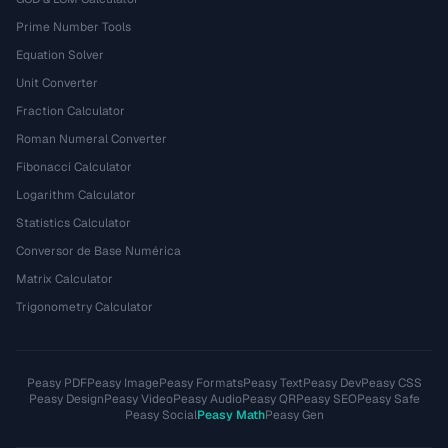
Prime Number Tools
Equation Solver
Unit Converter
Fraction Calculator
Roman Numeral Converter
Fibonacci Calculator
Logarithm Calculator
Statistics Calculator
Conversor de Base Numérica
Matrix Calculator
Trigonometry Calculator
Peasy PDF
Peasy Image
Peasy Formats
Peasy Text
Peasy Dev
Peasy CSS
Peasy Design
Peasy Video
Peasy Audio
Peasy QR
Peasy SEO
Peasy Safe
Peasy Social
Peasy Math
Peasy Gen