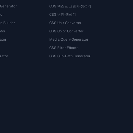
 Generator
CSS 텍스트 그림자 생성기
tor
CSS 변환 생성기
n Builder
CSS Unit Converter
ator
CSS Color Converter
ator
Media Query Generator
CSS Filter Effects
rator
CSS Clip-Path Generator