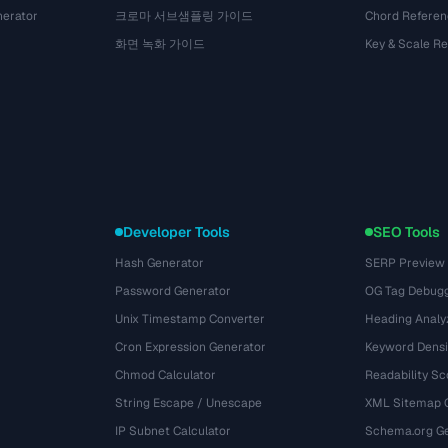
nerator
크로마 서브샘플링 가이드
Chord Referen
화면 녹화 가이드
Key & Scale R
Developer Tools
SEO Tools
Hash Generator
SERP Preview
Password Generator
OG Tag Debug
Unix Timestamp Converter
Heading Analy
Cron Expression Generator
Keyword Densi
Chmod Calculator
Readability Sc
String Escape / Unescape
XML Sitemap 
IP Subnet Calculator
Schema.org Ge