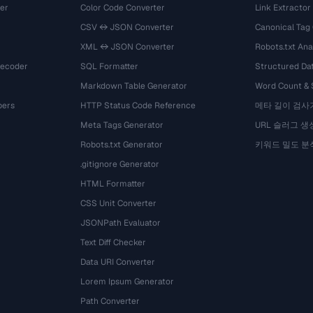
er
Color Code Converter
Link Extractor
CSV ↔ JSON Converter
Canonical Tag
XML ↔ JSON Converter
Robots.txt Ana
Decoder
SQL Formatter
Structured Dat
Markdown Table Generator
Word Count &
bers
HTTP Status Code Reference
메타 길이 검사
Meta Tags Generator
URL 슬러그 생
Robots.txt Generator
키워드 밀도 분
.gitignore Generator
HTML Formatter
CSS Unit Converter
JSONPath Evaluator
Text Diff Checker
Data URI Converter
Lorem Ipsum Generator
Path Converter