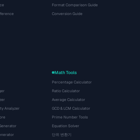
ce
Format Comparison Guide
eference
Conversion Guide
Math Tools
Percentage Calculator
ger
Ratio Calculator
zer
Average Calculator
ty Analyzer
GCD & LCM Calculator
ore
Prime Number Tools
Generator
Equation Solver
nerator
단위 변환기