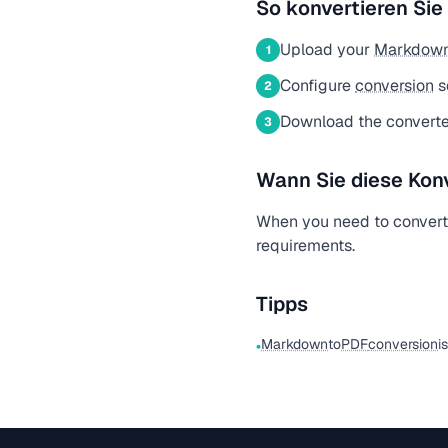
So konvertieren Sie
Upload your
Markdow
1
Configure
conversion
s
2
Download the convert
3
Wann Sie diese Kon
When you need to conver
requirements.
Tipps
Markdown
to
PDF
conversion
i
•