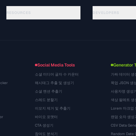
RESOURCES
DEVELOPERS
Anleitungen
API Documentation
(15)
Glossar
OpenAPI Spec
(48)
Anwendungsfaelle
llms.txt
(302)
Dateiformate
Embed Widget
(131)
Konvertierungen
(1484)
Social Media Tools
Generator 
소셜 미디어 글자 수 카운터
가짜 데이터 생
cker
해시태그 추출 및 생성기
목업 JSON 생
소셜 멘션 추출기
사용자명 생성
스레드 분할기
색상 팔레트 생
이모지 제거 및 추출기
Lorem 마크업
or
바이오 포맷터
랜덤 숫자 생성
CTA 생성기
CSV Data Gene
참여도 분석기
Random Date 