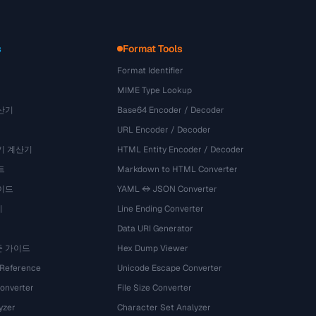
s
Format Tools
Format Identifier
MIME Type Lookup
산기
Base64 Encoder / Decoder
URL Encoder / Decoder
기 계산기
HTML Entity Encoder / Decoder
트
Markdown to HTML Converter
이드
YAML ↔ JSON Converter
기
Line Ending Converter
Data URI Generator
준 가이드
Hex Dump Viewer
 Reference
Unicode Escape Converter
onverter
File Size Converter
yzer
Character Set Analyzer