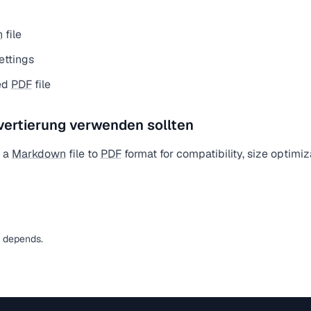
n
file
ettings
ed
PDF
file
vertierung verwenden sollten
t a
Markdown
file to
PDF
format for compatibility, size optimiz
s depends.