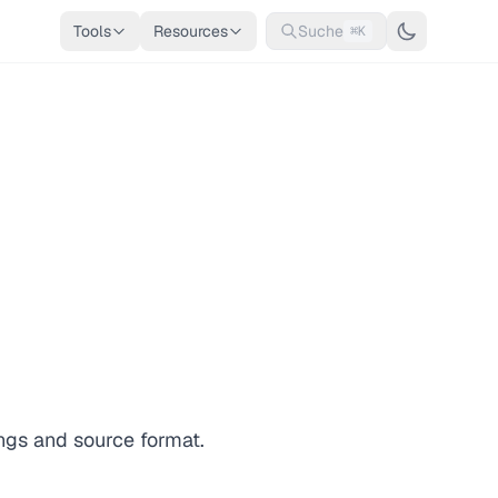
Tools
Resources
Suche
⌘K
ngs and source format.