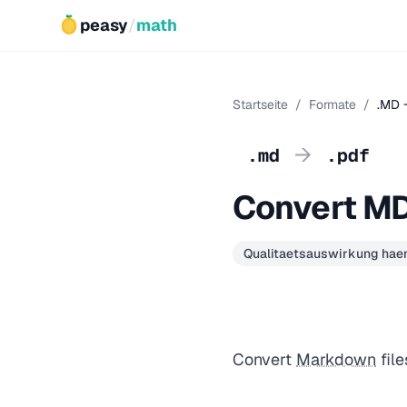
peasy
/
math
Startseite
/
Formate
/
.MD 
→
.md
.pdf
Convert MD
Qualitaetsauswirkung haen
Convert
Markdown
file