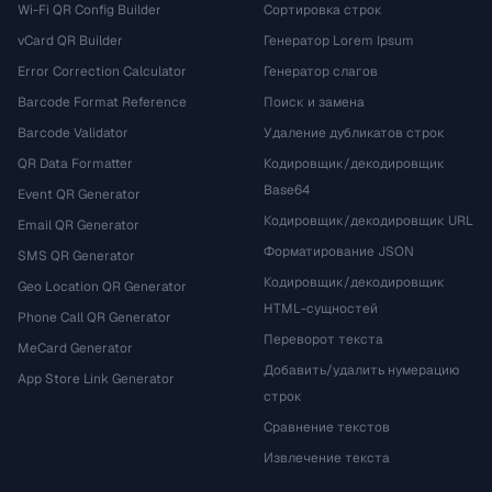
Wi-Fi QR Config Builder
Сортировка строк
vCard QR Builder
Генератор Lorem Ipsum
Error Correction Calculator
Генератор слагов
Barcode Format Reference
Поиск и замена
Barcode Validator
Удаление дубликатов строк
QR Data Formatter
Кодировщик/декодировщик
Base64
Event QR Generator
Кодировщик/декодировщик URL
Email QR Generator
Форматирование JSON
SMS QR Generator
Кодировщик/декодировщик
Geo Location QR Generator
HTML-сущностей
Phone Call QR Generator
Переворот текста
MeCard Generator
Добавить/удалить нумерацию
App Store Link Generator
строк
Сравнение текстов
Извлечение текста