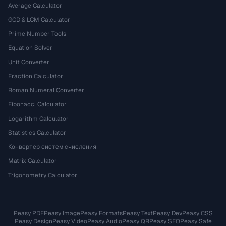
Average Calculator
GCD & LCM Calculator
Prime Number Tools
Equation Solver
Unit Converter
Fraction Calculator
Roman Numeral Converter
Fibonacci Calculator
Logarithm Calculator
Statistics Calculator
Конвертер систем счисления
Matrix Calculator
Trigonometry Calculator
Peasy PDF
Peasy Image
Peasy Formats
Peasy Text
Peasy Dev
Peasy CSS
Peasy Design
Peasy Video
Peasy Audio
Peasy QR
Peasy SEO
Peasy Safe