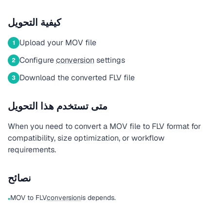
كيفية التحويل
Upload your MOV file
1
Configure
conversion
settings
2
Download the converted FLV file
3
متى تستخدم هذا التحويل
When you need to convert a MOV file to FLV format for
compatibility, size optimization, or workflow
requirements.
نصائح
MOV to FLV
conversion
is depends.
•