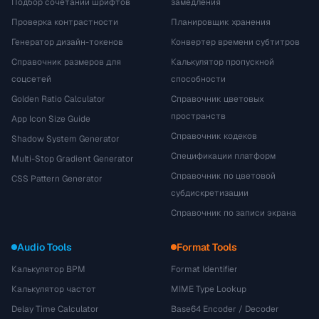
Подбор сочетаний шрифтов
замедления
Проверка контрастности
Планировщик хранения
Генератор дизайн-токенов
Конвертер времени субтитров
Справочник размеров для
Калькулятор пропускной
соцсетей
способности
Golden Ratio Calculator
Справочник цветовых
пространств
App Icon Size Guide
Справочник кодеков
Shadow System Generator
Спецификации платформ
Multi-Stop Gradient Generator
Справочник по цветовой
CSS Pattern Generator
субдискретизации
Справочник по записи экрана
Audio Tools
Format Tools
Калькулятор BPM
Format Identifier
Калькулятор частот
MIME Type Lookup
Delay Time Calculator
Base64 Encoder / Decoder