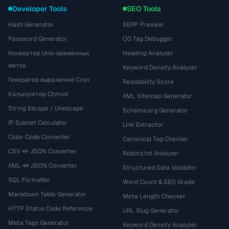
Developer Tools
SEO Tools
Hash Generator
SERP Preview
Password Generator
OG Tag Debugger
Конвертер Unix-временных
Heading Analyzer
меток
Keyword Density Analyzer
Генератор выражений Cron
Readability Score
Калькулятор Chmod
XML Sitemap Generator
String Escape / Unescape
Schema.org Generator
IP Subnet Calculator
Link Extractor
Color Code Converter
Canonical Tag Checker
CSV ↔ JSON Converter
Robots.txt Analyzer
XML ↔ JSON Converter
Structured Data Validator
SQL Formatter
Word Count & SEO Grade
Markdown Table Generator
Meta Length Checker
HTTP Status Code Reference
URL Slug Generator
Meta Tags Generator
Keyword Density Analyzer